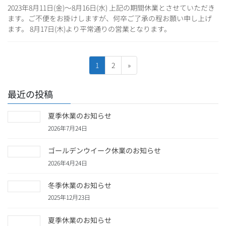
2023年8月11日(金)～8月16日(水) 上記の期間休業とさせていただき
ます。ご不便をお掛けしますが、何卒ご了承の程お願い申し上げ
ます。 8月17日(木)より平常通りの営業となります。
投
固
固
1
2
»
稿
定
定
ペ
ペ
の
最近の投稿
ー
ー
ペ
ジ
ジ
夏季休業のお知らせ
ー
2026年7月24日
ジ
送
ゴールデンウイーク休業のお知らせ
り
2026年4月24日
冬季休業のお知らせ
2025年12月23日
夏季休業のお知らせ